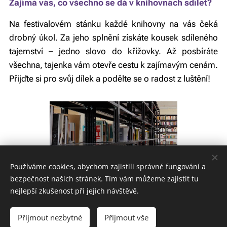
Zajímá vás, co všechno se dá v knihovnách sdílet?
Na festivalovém stánku každé knihovny na vás čeká
drobný úkol. Za jeho splnění získáte kousek sdíleného
tajemství – jedno slovo do křížovky. Až posbíráte
všechna, tajenka vám otevře cestu k zajímavým cenám.
Přijďte si pro svůj dílek a podělte se o radost z luštění!
Používáme cookies, abychom zajistili správné fungování a
bezpečnost našich stránek. Tím vám můžeme zajistit tu
nejlepší zkušenost při jejich návštěvě.
© 2026 MSVK
Přijmout nezbytné
Přijmout vše
Vytvořeno službou
Webnode
Cookies